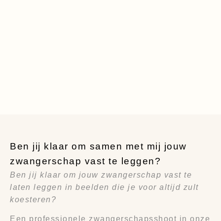
Ben jij klaar om samen met mij jouw
zwangerschap vast te leggen?
Ben jij klaar om jouw zwangerschap vast te
laten leggen in beelden die je voor altijd zult
koesteren?
Een professionele zwangerschapsshoot in onze