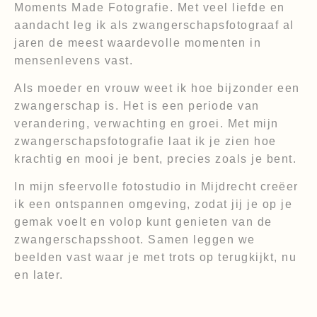
Moments Made Fotografie. Met veel liefde en
aandacht leg ik als zwangerschapsfotograaf al
jaren de meest waardevolle momenten in
mensenlevens vast.
Als moeder en vrouw weet ik hoe bijzonder een
zwangerschap is. Het is een periode van
verandering, verwachting en groei. Met mijn
zwangerschapsfotografie laat ik je zien hoe
krachtig en mooi je bent, precies zoals je bent.
In mijn sfeervolle fotostudio in Mijdrecht creëer
ik een ontspannen omgeving, zodat jij je op je
gemak voelt en volop kunt genieten van de
zwangerschapsshoot. Samen leggen we
beelden vast waar je met trots op terugkijkt, nu
en later.