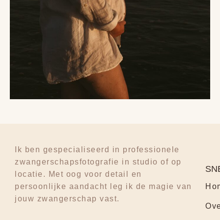
Ik ben gespecialiseerd in professionele
zwangerschapsfotografie in studio of op
SN
locatie. Met oog voor detail en
persoonlijke aandacht leg ik de magie van
Ho
jouw zwangerschap vast.
Ove