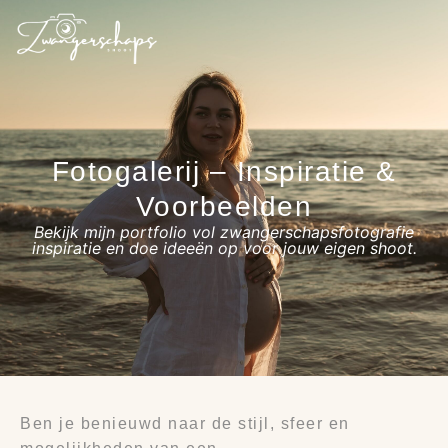
Fotogalerij – Inspiratie &
Voorbeelden
Bekijk mijn portfolio vol zwangerschapsfotografie
inspiratie en doe ideeën op voor jouw eigen shoot.
Ben je benieuwd naar de stijl, sfeer en