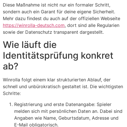
Diese Maßnahme ist nicht nur ein formaler Schritt,
sondern auch ein Garant für deine eigene Sicherheit.
Mehr dazu findest du auch auf der offiziellen Webseite
https://winrolla-deutsch.com
, dort sind alle Regularien
sowie der Datenschutz transparent dargestellt.
Wie läuft die
Identitätsprüfung konkret
ab?
Winrolla folgt einem klar strukturierten Ablauf, der
schnell und unbürokratisch gestaltet ist. Die wichtigsten
Schritte:
Registrierung und erste Datenangabe: Spieler
melden sich mit persönlichen Daten an. Dabei sind
Angaben wie Name, Geburtsdatum, Adresse und
E-Mail obligatorisch.