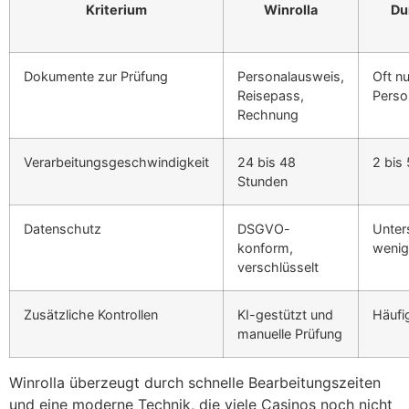
Kriterium
Winrolla
Du
Dokumente zur Prüfung
Personalausweis,
Oft nu
Reisepass,
Perso
Rechnung
Verarbeitungsgeschwindigkeit
24 bis 48
2 bis
Stunden
Datenschutz
DSGVO-
Unters
konform,
wenig
verschlüsselt
Zusätzliche Kontrollen
KI-gestützt und
Häufi
manuelle Prüfung
Winrolla überzeugt durch schnelle Bearbeitungszeiten
und eine moderne Technik, die viele Casinos noch nicht