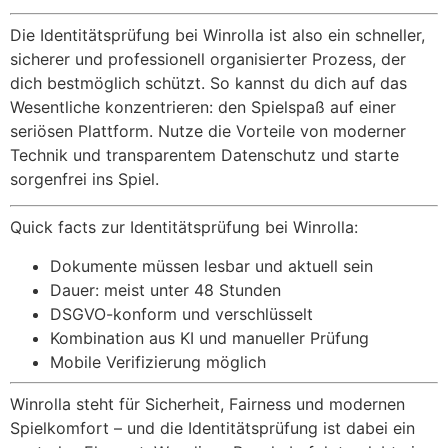
Die Identitätsprüfung bei Winrolla ist also ein schneller,
sicherer und professionell organisierter Prozess, der
dich bestmöglich schützt. So kannst du dich auf das
Wesentliche konzentrieren: den Spielspaß auf einer
seriösen Plattform. Nutze die Vorteile von moderner
Technik und transparentem Datenschutz und starte
sorgenfrei ins Spiel.
Quick facts zur Identitätsprüfung bei Winrolla:
Dokumente müssen lesbar und aktuell sein
Dauer: meist unter 48 Stunden
DSGVO-konform und verschlüsselt
Kombination aus KI und manueller Prüfung
Mobile Verifizierung möglich
Winrolla steht für Sicherheit, Fairness und modernen
Spielkomfort – und die Identitätsprüfung ist dabei ein