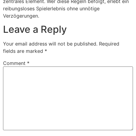
zentrales Element. Wer diese Regeln befolgt, erlebt ein
reibungsloses Spielerlebnis ohne unnötige
Verzögerungen.
Leave a Reply
Your email address will not be published.
Required
fields are marked
*
Comment
*