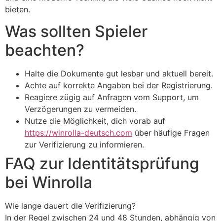
bieten.
Was sollten Spieler
beachten?
Halte die Dokumente gut lesbar und aktuell bereit.
Achte auf korrekte Angaben bei der Registrierung.
Reagiere zügig auf Anfragen vom Support, um
Verzögerungen zu vermeiden.
Nutze die Möglichkeit, dich vorab auf
https://winrolla-deutsch.com
über häufige Fragen
zur Verifizierung zu informieren.
FAQ zur Identitätsprüfung
bei Winrolla
Wie lange dauert die Verifizierung?
In der Regel zwischen 24 und 48 Stunden, abhängig von