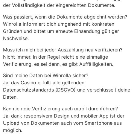
der Vollständigkeit der eingereichten Dokumente.
Was passiert, wenn die Dokumente abgelehnt werden?
Winrolla informiert dich umgehend mit konkreten
Gründen und bittet um erneute Einsendung gültiger
Nachweise.
Muss ich mich bei jeder Auszahlung neu verifizieren?
Nicht immer. In der Regel reicht eine einmalige
Verifizierung, es sei denn, es gibt Auffälligkeiten.
Sind meine Daten bei Winrolla sicher?
Ja, das Casino erfüllt alle geltenden
Datenschutzstandards (DSGVO) und verschlüsselt deine
Daten.
Kann ich die Verifizierung auch mobil durchführen?
Ja, dank responsivem Design und mobiler App ist der
Upload von Dokumenten auch vom Smartphone aus
möglich.