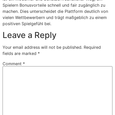
Spielern Bonusvorteile schnell und fair zugänglich zu
machen. Dies unterscheidet die Plattform deutlich von
vielen Wettbewerbern und trägt maßgeblich zu einem
positiven Spielgefühl bei.
Leave a Reply
Your email address will not be published.
Required
fields are marked
*
Comment
*