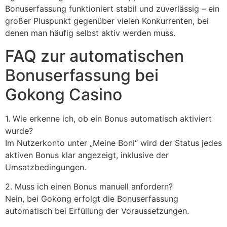
Bonuserfassung funktioniert stabil und zuverlässig – ein
großer Pluspunkt gegenüber vielen Konkurrenten, bei
denen man häufig selbst aktiv werden muss.
FAQ zur automatischen
Bonuserfassung bei
Gokong Casino
1. Wie erkenne ich, ob ein Bonus automatisch aktiviert
wurde?
Im Nutzerkonto unter „Meine Boni“ wird der Status jedes
aktiven Bonus klar angezeigt, inklusive der
Umsatzbedingungen.
2. Muss ich einen Bonus manuell anfordern?
Nein, bei Gokong erfolgt die Bonuserfassung
automatisch bei Erfüllung der Voraussetzungen.