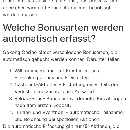
erheblich. Das Casino stellt sicher, dass keine Aktion
übersehen wird und Boni nicht manuell beantragt
werden müssen.
Welche Bonusarten werden
automatisch erfasst?
Gokong Casino bietet verschiedene Bonusarten, die
automatisch gebucht werden können. Darunter fallen:
Willkommensboni – oft kombiniert aus
Einzahlungsbonus und Freispielen.
Cashback-Aktionen – Erstattung eines Teils der
Verluste ohne zusätzlichen Aufwand.
Reload-Boni – Bonus auf wiederholte Einzahlungen
nach dem ersten Deposit.
Turnier- und Eventboni – automatische Teilnahme
und Belohnung bei speziellen Aktionen.
Die automatische Erfassung gilt nur für Aktionen, die