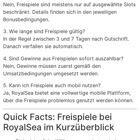
Nein, Freispiele sind meistens nur auf ausgewählte Slots
beschränkt. Details finden sich in den jeweiligen
Bonusbedingungen.
3. Wie lange sind Freispiele gültig?
In der Regel zwischen 3 und 7 Tagen nach Gutschrift.
Danach verfallen sie automatisch.
4. Sind Gewinne aus Freispielen sofort auszahlbar?
Nein, Gewinne müssen zuerst gemäß den
Umsatzbedingungen umgesetzt werden.
5. Kann ich Freispiele auch mobil nutzen?
Ja, RoyalSea bietet eine vollwertige mobile Plattform,
über die Freispiele problemlos genutzt werden können.
Quick Facts: Freispiele bei
RoyalSea im Kurzüberblick