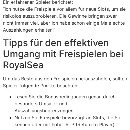
Ein erfahrener Spieler berichtet:
“Ich nutze die Freispiele vor allem für neue Slots, um sie
risikolos auszuprobieren. Die Gewinne bringen zwar
nicht immer viel, aber ich habe schon einige Male echte
Auszahlungen erhalten.”
Tipps für den effektiven
Umgang mit Freispielen bei
RoyalSea
Um das Beste aus den Freispielen herauszuholen, sollten
Spieler folgende Punkte beachten:
Lesen Sie die Bonusbedingungen genau durch,
besonders Umsatz- und
Auszahlungsbegrenzungen.
Nutzen Sie Freispiele bevorzugt an Slots, die Sie
kennen oder mit hoher RTP (Return to Player).