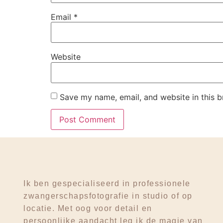
Email
*
Website
Save my name, email, and website in this b
Ik ben gespecialiseerd in professionele
zwangerschapsfotografie in studio of op
locatie. Met oog voor detail en
persoonlijke aandacht leg ik de magie van