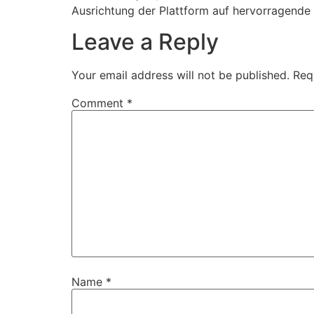
Ausrichtung der Plattform auf hervorragende 
Leave a Reply
Your email address will not be published.
Req
Comment
*
Name
*