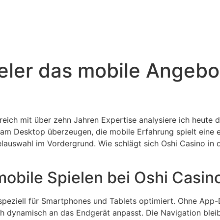
eler das mobile Angebo
ereich mit über zehn Jahren Expertise analysiere ich heut
am Desktop überzeugen, die mobile Erfahrung spielt eine e
lauswahl im Vordergrund. Wie schlägt sich Oshi Casino in d
mobile Spielen bei Oshi Casin
speziell für Smartphones und Tablets optimiert. Ohne App-
h dynamisch an das Endgerät anpasst. Die Navigation bleibt