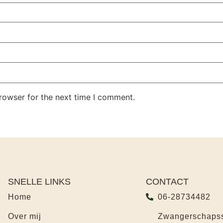
rowser for the next time I comment.
SNELLE LINKS
CONTACT
Home
06-28734482
Over mij
Zwangerschapss