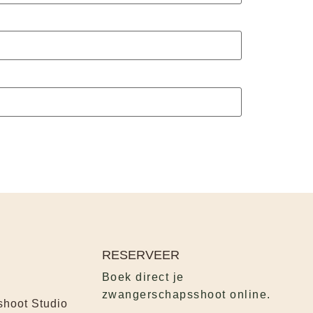
RESERVEER
Boek direct je
zwangerschapsshoot online.
hoot Studio