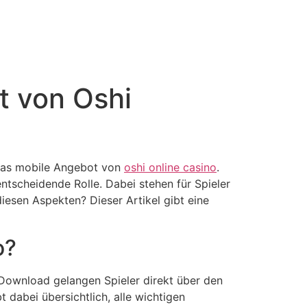
t von Oshi
e das mobile Angebot von
oshi online casino
.
ntscheidende Rolle. Dabei stehen für Spieler
iesen Aspekten? Dieser Artikel gibt eine
o?
Download gelangen Spieler direkt über den
 dabei übersichtlich, alle wichtigen