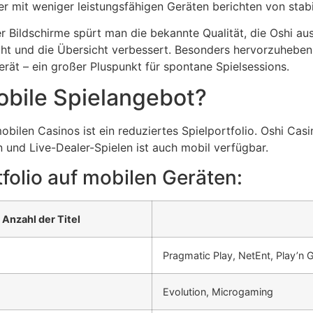
eler mit weniger leistungsfähigen Geräten berichten von st
er Bildschirme spürt man die bekannte Qualität, die Oshi a
t und die Übersicht verbessert. Besonders hervorzuheben i
rät – ein großer Pluspunkt für spontane Spielsessions.
mobile Spielangebot?
bilen Casinos ist ein reduziertes Spielportfolio. Oshi Casi
 und Live-Dealer-Spielen ist auch mobil verfügbar.
folio auf mobilen Geräten:
Anzahl der Titel
Pragmatic Play, NetEnt, Play’n 
Evolution, Microgaming