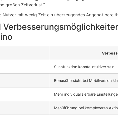
ne großen Zeitverlust.“
e Nutzer mit wenig Zeit ein überzeugendes Angebot bereith
nd Verbesserungsmöglichkeite
ino
Verbess
Suchfunktion könnte intuitiver sein
Bonusübersicht bei Mobilversion kla
Mehr individualisierbare Einstellung
Menüführung bei komplexeren Aktio