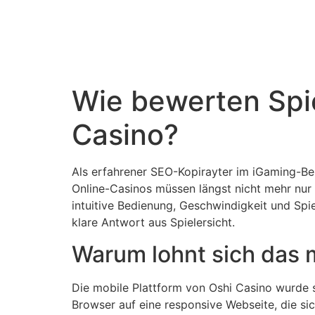
Wie bewerten Spi
Casino?
Als erfahrener SEO-Kopira­­yter im iGaming-B
Online-Casinos müssen längst nicht mehr nur 
intuitive Bedienung, Geschwindigkeit und Spie
klare Antwort aus Spielersicht.
Warum lohnt sich das 
Die mobile Plattform von Oshi Casino wurde 
Browser auf eine responsive Webseite, die sic