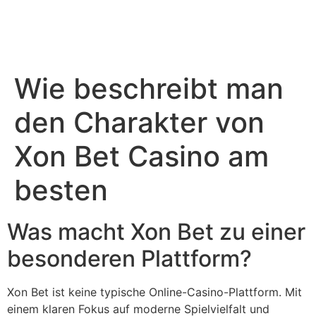
Wie beschreibt man
den Charakter von
Xon Bet Casino am
besten
Was macht Xon Bet zu einer
besonderen Plattform?
Xon Bet ist keine typische Online-Casino-Plattform. Mit
einem klaren Fokus auf moderne Spielvielfalt und