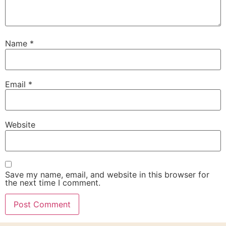
Name
*
Email
*
Website
Save my name, email, and website in this browser for
the next time I comment.