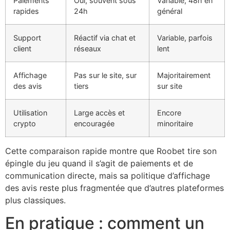
Paiements
Oui, souvent sous
Variable, 48h en
rapides
24h
général
Support
Réactif via chat et
Variable, parfois
client
réseaux
lent
Affichage
Pas sur le site, sur
Majoritairement
des avis
tiers
sur site
Utilisation
Large accès et
Encore
crypto
encouragée
minoritaire
Cette comparaison rapide montre que Roobet tire son
épingle du jeu quand il s’agit de paiements et de
communication directe, mais sa politique d’affichage
des avis reste plus fragmentée que d’autres plateformes
plus classiques.
En pratique : comment un