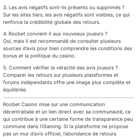
3. Les avis négatifs sont-ils présents ou supprimés ?
Sur les sites tiers, les avis négatifs sont visibles, ce qui
renforce la crédibilité globale des retours.
4. Roobet convient-il aux nouveaux joueurs ?
Oui, mais il est recommandé de consulter plusieurs
sources d’avis pour bien comprendre les conditions des
bonus et la politique du casino.
5. Comment vérifier la véracité des avis joueurs ?
Comparer les retours sur plusieurs plateformes et
forums indépendants offre une image plus complète et
équilibrée.
Roobet Casino mise sur une communication
décentralisée et un lien direct avec sa communauté, ce
qui contribue à une certaine forme de transparence peu
commune dans l’iGaming. Si la plateforme ne propose
pas un mur d’avis officiel, l’abondance de retours