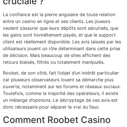
cruciale ?
La confiance est la pierre angulaire de toute relation
entre un casino en ligne et ses clients. Les joueurs
veulent s’assurer que leurs dépôts sont sécurisés, que
les gains sont honnêtement payés, et que le support
client est réellement disponible. Les avis laissés par les
utilisateurs jouent un rôle déterminant dans cette prise
de décision. Mais beaucoup de sites affichent des
retours biaisés, filtrés ou totalement manipulés.
Roobet, de son côté, fait l’objet d’un intérêt particulier
car plusieurs observateurs louent sa démarche plus
ouverte, notamment sur les forums et réseaux sociaux.
Toutefois, comme la majorité des opérateurs, il existe
un mélange d’opinions. Le décryptage de ces avis est
donc nécessaire pour séparer le vrai du faux.
Comment Roobet Casino