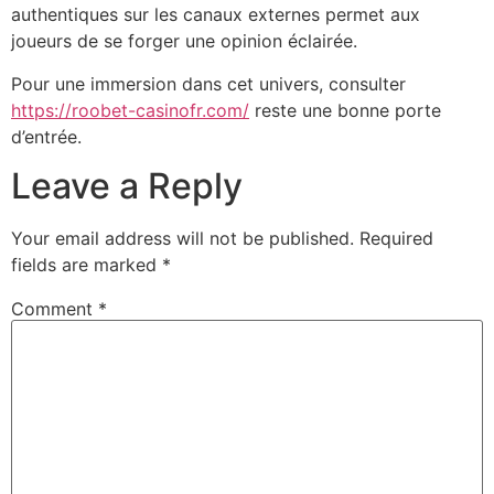
authentiques sur les canaux externes permet aux
joueurs de se forger une opinion éclairée.
Pour une immersion dans cet univers, consulter
https://roobet-casinofr.com/
reste une bonne porte
d’entrée.
Leave a Reply
Your email address will not be published.
Required
fields are marked
*
Comment
*