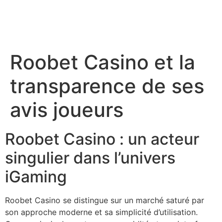
Roobet Casino et la
transparence de ses
avis joueurs
Roobet Casino : un acteur
singulier dans l’univers
iGaming
Roobet Casino se distingue sur un marché saturé par
son approche moderne et sa simplicité d’utilisation.