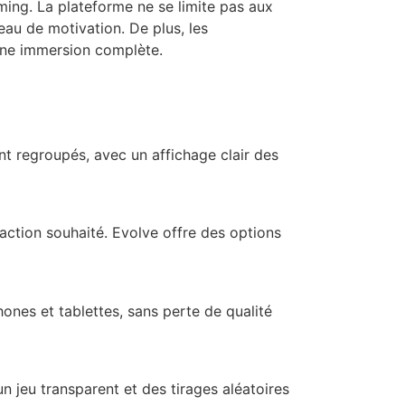
eaming. La plateforme ne se limite pas aux
eau de motivation. De plus, les
t une immersion complète.
o
ont regroupés, avec un affichage clair des
raction souhaité. Evolve offre des options
ones et tablettes, sans perte de qualité
n jeu transparent et des tirages aléatoires