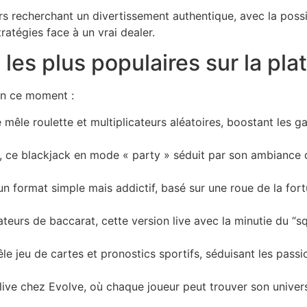
rs recherchant un divertissement authentique, avec la possib
tratégies face à un vrai dealer.
e les plus populaires sur la pl
 en ce moment :
 mêle roulette et multiplicateurs aléatoires, boostant les ga
l, ce blackjack en mode « party » séduit par son ambiance 
n format simple mais addictif, basé sur une roue de la for
teurs de baccarat, cette version live avec la minutie du “
mêle jeu de cartes et pronostics sportifs, séduisant les pas
fre live chez Evolve, où chaque joueur peut trouver son univer