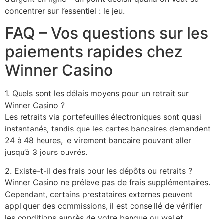
concentrer sur l’essentiel : le jeu.
FAQ – Vos questions sur les
paiements rapides chez
Winner Casino
1. Quels sont les délais moyens pour un retrait sur
Winner Casino ?
Les retraits via portefeuilles électroniques sont quasi
instantanés, tandis que les cartes bancaires demandent
24 à 48 heures, le virement bancaire pouvant aller
jusqu’à 3 jours ouvrés.
2. Existe-t-il des frais pour les dépôts ou retraits ?
Winner Casino ne prélève pas de frais supplémentaires.
Cependant, certains prestataires externes peuvent
appliquer des commissions, il est conseillé de vérifier
les conditions auprès de votre banque ou wallet.