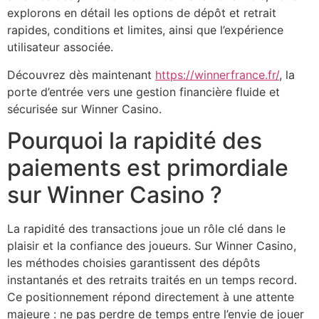
explorons en détail les options de dépôt et retrait
rapides, conditions et limites, ainsi que l’expérience
utilisateur associée.
Découvrez dès maintenant
https://winnerfrance.fr/
, la
porte d’entrée vers une gestion financière fluide et
sécurisée sur Winner Casino.
Pourquoi la rapidité des
paiements est primordiale
sur Winner Casino ?
La rapidité des transactions joue un rôle clé dans le
plaisir et la confiance des joueurs. Sur Winner Casino,
les méthodes choisies garantissent des dépôts
instantanés et des retraits traités en un temps record.
Ce positionnement répond directement à une attente
majeure : ne pas perdre de temps entre l’envie de jouer