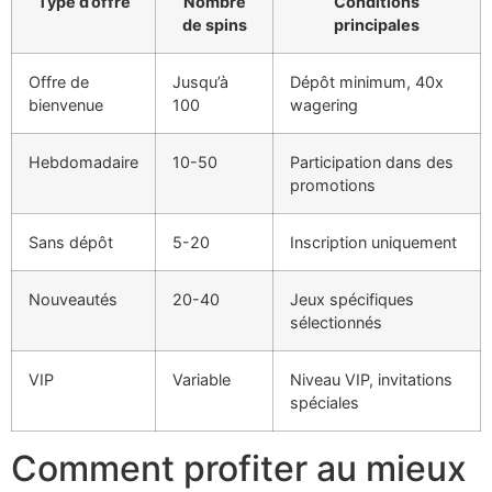
Type d’offre
Nombre
Conditions
de spins
principales
Offre de
Jusqu’à
Dépôt minimum, 40x
bienvenue
100
wagering
Hebdomadaire
10-50
Participation dans des
promotions
Sans dépôt
5-20
Inscription uniquement
Nouveautés
20-40
Jeux spécifiques
sélectionnés
VIP
Variable
Niveau VIP, invitations
spéciales
Comment profiter au mieux