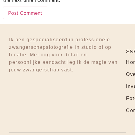
the next time I comment.
Ik ben gespecialiseerd in professionele
zwangerschapsfotografie in studio of op
SN
locatie. Met oog voor detail en
persoonlijke aandacht leg ik de magie van
Ho
jouw zwangerschap vast.
Ove
Inv
Fot
Con