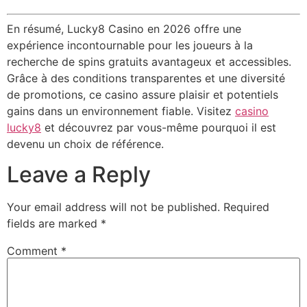
En résumé, Lucky8 Casino en 2026 offre une
expérience incontournable pour les joueurs à la
recherche de spins gratuits avantageux et accessibles.
Grâce à des conditions transparentes et une diversité
de promotions, ce casino assure plaisir et potentiels
gains dans un environnement fiable. Visitez
casino
lucky8
et découvrez par vous-même pourquoi il est
devenu un choix de référence.
Leave a Reply
Your email address will not be published.
Required
fields are marked
*
Comment
*