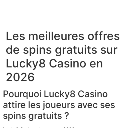
Les meilleures offres
de spins gratuits sur
Lucky8 Casino en
2026
Pourquoi Lucky8 Casino
attire les joueurs avec ses
spins gratuits ?