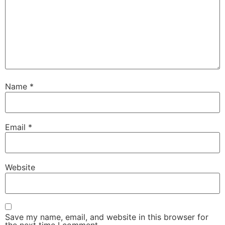
Name
*
Email
*
Website
Save my name, email, and website in this browser for