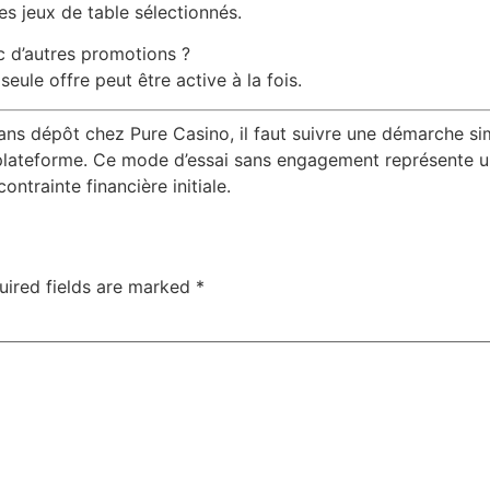
s jeux de table sélectionnés.
c d’autres promotions ?
ule offre peut être active à la fois.
ns dépôt chez Pure Casino, il faut suivre une démarche simpl
 plateforme. Ce mode d’essai sans engagement représente un
ontrainte financière initiale.
uired fields are marked
*