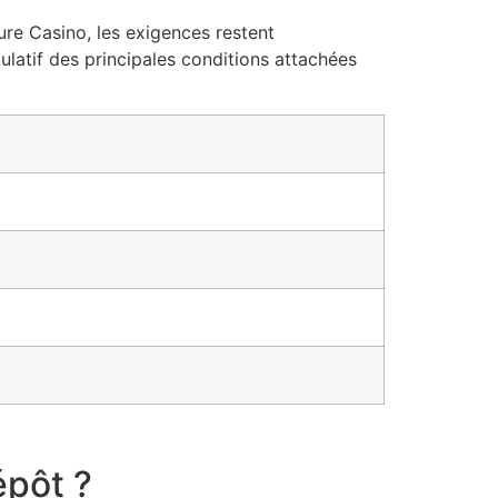
ure Casino, les exigences restent
tulatif des principales conditions attachées
épôt ?