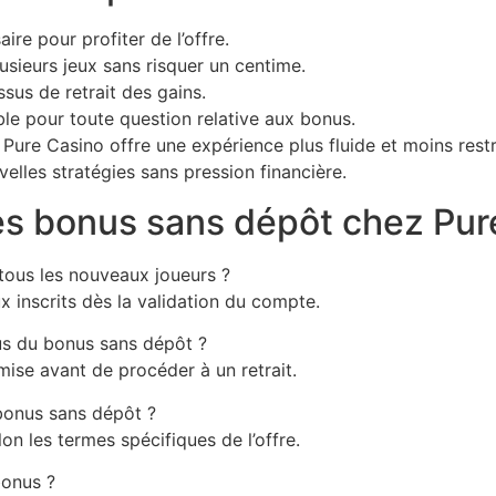
ire pour profiter de l’offre.
lusieurs jeux sans risquer un centime.
ssus de retrait des gains.
ble pour toute question relative aux bonus.
re Casino offre une expérience plus fluide et moins restr
velles stratégies sans pression financière.
les bonus sans dépôt chez Pu
 tous les nouveaux joueurs ?
 inscrits dès la validation du compte.
sus du bonus sans dépôt ?
 mise avant de procéder à un retrait.
bonus sans dépôt ?
n les termes spécifiques de l’offre.
bonus ?