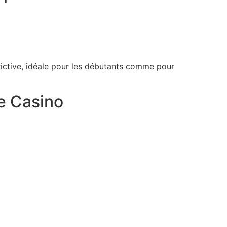
ictive, idéale pour les débutants comme pour
re Casino