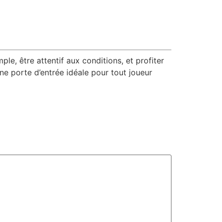
e, être attentif aux conditions, et profiter
e porte d’entrée idéale pour tout joueur