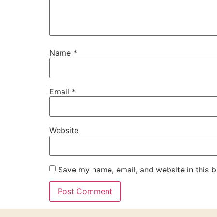
Name
*
Email
*
Website
Save my name, email, and website in this b