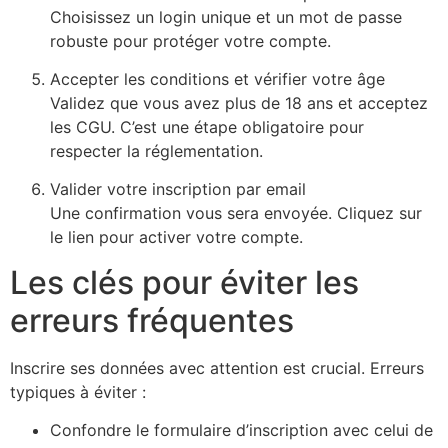
Choisissez un login unique et un mot de passe
robuste pour protéger votre compte.
Accepter les conditions et vérifier votre âge
Validez que vous avez plus de 18 ans et acceptez
les CGU. C’est une étape obligatoire pour
respecter la réglementation.
Valider votre inscription par email
Une confirmation vous sera envoyée. Cliquez sur
le lien pour activer votre compte.
Les clés pour éviter les
erreurs fréquentes
Inscrire ses données avec attention est crucial. Erreurs
typiques à éviter :
Confondre le formulaire d’inscription avec celui de