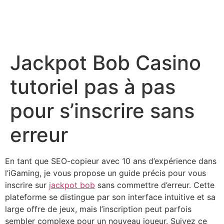
Jackpot Bob Casino
tutoriel pas à pas
pour s’inscrire sans
erreur
En tant que SEO-copieur avec 10 ans d’expérience dans
l’iGaming, je vous propose un guide précis pour vous
inscrire sur
jackpot bob
sans commettre d’erreur. Cette
plateforme se distingue par son interface intuitive et sa
large offre de jeux, mais l’inscription peut parfois
sembler complexe pour un nouveau joueur. Suivez ce