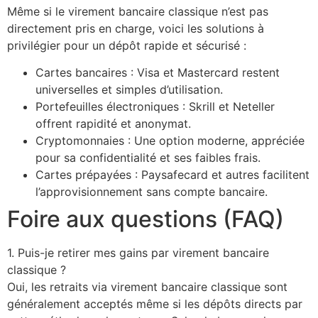
Même si le virement bancaire classique n’est pas
directement pris en charge, voici les solutions à
privilégier pour un dépôt rapide et sécurisé :
Cartes bancaires : Visa et Mastercard restent
universelles et simples d’utilisation.
Portefeuilles électroniques : Skrill et Neteller
offrent rapidité et anonymat.
Cryptomonnaies : Une option moderne, appréciée
pour sa confidentialité et ses faibles frais.
Cartes prépayées : Paysafecard et autres facilitent
l’approvisionnement sans compte bancaire.
Foire aux questions (FAQ)
1. Puis-je retirer mes gains par virement bancaire
classique ?
Oui, les retraits via virement bancaire classique sont
généralement acceptés même si les dépôts directs par