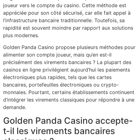
joueur vers le compte du casino. Cette méthode est
appréciée pour son côté sécurisé, car elle fait appel à
l’infrastructure bancaire traditionnelle. Toutefois, sa
rapidité est souvent moindre par rapport aux solutions
plus modernes.
Golden Panda Casino propose plusieurs méthodes pour
alimenter son compte joueur, mais qu’en est-il
précisément des virements bancaires ? La plupart des
casinos en ligne privilégient aujourd’hui les paiements
électroniques plus rapides, tels que les cartes
bancaires, portefeuilles électroniques ou crypto-
monnaies. Pourtant, certains établissements continuent
d’intégrer les virements classiques pour répondre à une
demande.
Golden Panda Casino accepte-
t-il les virements bancaires