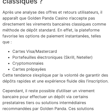
classiques ?
Après une analyse des offres et retours utilisateurs, il
apparaît que Golden Panda Casino n’accepte pas
directement les virements bancaires classiques comme
méthode de dépôt standard. En effet, la plateforme
favorise les options de paiement instantanées, telles
que :
Cartes Visa/Mastercard
Portefeuilles électroniques (Skrill, Neteller)
Cryptomonnaies
Cartes prépayées
Cette tendance s’explique par la volonté de garantir des
dépôts rapides et une expérience fluide dès l’inscription.
Cependant, il reste possible d’utiliser un virement
bancaire pour effectuer un dépôt via certains
prestataires tiers ou solutions intermédiaires
recommandées par Golden Panda. Ces solutions