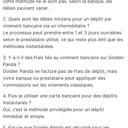
cette méthode ne le sont pas. Selon la banque, les
délais peuvent varier.
2. Quels sont les délais moyens pour un dépôt par
virement bancaire via un intermédiaire ?
Le processus peut prendre entre 1 et 3 jours ouvrables
selon le prestataire utilisé, ce qui reste plus lent que les
méthodes instantanées.
3. Y a-t-il des frais liés au virement bancaire sur Golden
Panda ?
Golden Panda ne facture pas de frais de dépôt, mais
votre banque ou prestataire peut appliquer des
commissions sur les virements classiques.
4. Puis-je utiliser une carte bancaire pour des dépôts
instantanés ?
Oui, c’est la méthode privilégiée pour un dépôt
immédiat et simple.
5. Est-ce que Golden Panda est sécurisé pour les