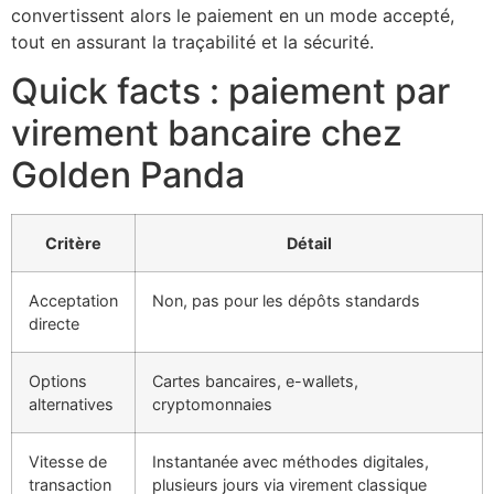
convertissent alors le paiement en un mode accepté,
tout en assurant la traçabilité et la sécurité.
Quick facts : paiement par
virement bancaire chez
Golden Panda
Critère
Détail
Acceptation
Non, pas pour les dépôts standards
directe
Options
Cartes bancaires, e-wallets,
alternatives
cryptomonnaies
Vitesse de
Instantanée avec méthodes digitales,
transaction
plusieurs jours via virement classique