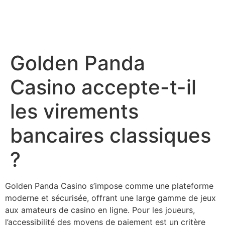
Golden Panda
Casino accepte-t-il
les virements
bancaires classiques
?
Golden Panda Casino s’impose comme une plateforme
moderne et sécurisée, offrant une large gamme de jeux
aux amateurs de casino en ligne. Pour les joueurs,
l’accessibilité des moyens de paiement est un critère