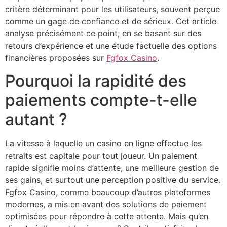
critère déterminant pour les utilisateurs, souvent perçue
comme un gage de confiance et de sérieux. Cet article
analyse précisément ce point, en se basant sur des
retours d’expérience et une étude factuelle des options
financières proposées sur
Fgfox Casino
.
Pourquoi la rapidité des
paiements compte-t-elle
autant ?
La vitesse à laquelle un casino en ligne effectue les
retraits est capitale pour tout joueur. Un paiement
rapide signifie moins d’attente, une meilleure gestion de
ses gains, et surtout une perception positive du service.
Fgfox Casino, comme beaucoup d’autres plateformes
modernes, a mis en avant des solutions de paiement
optimisées pour répondre à cette attente. Mais qu’en