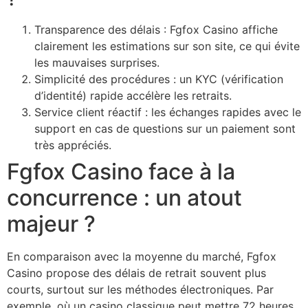
Transparence des délais : Fgfox Casino affiche
clairement les estimations sur son site, ce qui évite
les mauvaises surprises.
Simplicité des procédures : un KYC (vérification
d’identité) rapide accélère les retraits.
Service client réactif : les échanges rapides avec le
support en cas de questions sur un paiement sont
très appréciés.
Fgfox Casino face à la
concurrence : un atout
majeur ?
En comparaison avec la moyenne du marché, Fgfox
Casino propose des délais de retrait souvent plus
courts, surtout sur les méthodes électroniques. Par
exemple, où un casino classique peut mettre 72 heures