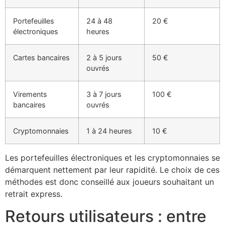
Portefeuilles
24 à 48
20 €
électroniques
heures
Cartes bancaires
2 à 5 jours
50 €
ouvrés
Virements
3 à 7 jours
100 €
bancaires
ouvrés
Cryptomonnaies
1 à 24 heures
10 €
Les portefeuilles électroniques et les cryptomonnaies se
démarquent nettement par leur rapidité. Le choix de ces
méthodes est donc conseillé aux joueurs souhaitant un
retrait express.
Retours utilisateurs : entre