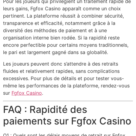
Pour les joueurs qui privilégient un traitement rapide de
leurs gains, Fgfox Casino apparaît comme un choix
pertinent. La plateforme réussit à combiner sécurité,
transparence et efficacité, notamment grâce à la
diversité des méthodes de paiement et à une
organisation interne bien rodée. Si la rapidité reste
encore perfectible pour certains moyens traditionnels,
le pari est largement gagné dans sa globalité.
Les joueurs peuvent donc s’attendre à des retraits
fluides et relativement rapides, sans complications
excessives. Pour plus de détails et pour tester vous-
même les performances de la plateforme, rendez-vous
sur
Fgfox Casino
.
FAQ : Rapidité des
paiements sur Fgfox Casino
Q1 : Quels sont les délais moyens de retrait sur Fgfox