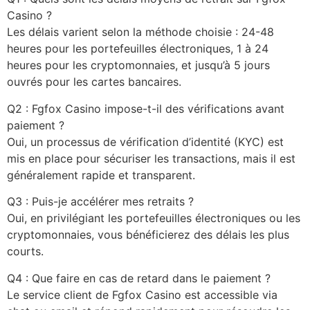
Casino ?
Les délais varient selon la méthode choisie : 24-48
heures pour les portefeuilles électroniques, 1 à 24
heures pour les cryptomonnaies, et jusqu’à 5 jours
ouvrés pour les cartes bancaires.
Q2 : Fgfox Casino impose-t-il des vérifications avant
paiement ?
Oui, un processus de vérification d’identité (KYC) est
mis en place pour sécuriser les transactions, mais il est
généralement rapide et transparent.
Q3 : Puis-je accélérer mes retraits ?
Oui, en privilégiant les portefeuilles électroniques ou les
cryptomonnaies, vous bénéficierez des délais les plus
courts.
Q4 : Que faire en cas de retard dans le paiement ?
Le service client de Fgfox Casino est accessible via