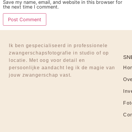
Save my name, email, and website in this browser for
the next time I comment.
Ik ben gespecialiseerd in professionele
zwangerschapsfotografie in studio of op
SN
locatie. Met oog voor detail en
persoonlijke aandacht leg ik de magie van
Ho
jouw zwangerschap vast.
Ove
Inv
Fot
Con