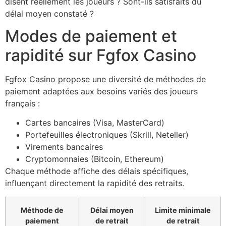
disent réellement les joueurs ? Sont-ils satisfaits du
délai moyen constaté ?
Modes de paiement et
rapidité sur Fgfox Casino
Fgfox Casino propose une diversité de méthodes de
paiement adaptées aux besoins variés des joueurs
français :
Cartes bancaires (Visa, MasterCard)
Portefeuilles électroniques (Skrill, Neteller)
Virements bancaires
Cryptomonnaies (Bitcoin, Ethereum)
Chaque méthode affiche des délais spécifiques,
influençant directement la rapidité des retraits.
Méthode de
Délai moyen
Limite minimale
paiement
de retrait
de retrait