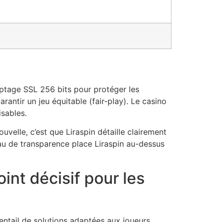
yptage SSL 256 bits pour protéger les
rantir un jeu équitable (fair-play). Le casino
isables.
velle, c’est que Liraspin détaille clairement
veau de transparence place Liraspin au-dessus
int décisif pour les
entail de solutions adaptées aux joueurs