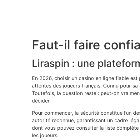
Faut-il faire conf
Liraspin : une platefor
En 2026, choisir un casino en ligne fiable e
attentes des joueurs français. Connu pour sa 
Toutefois, la question reste : peut-on vraimen
décider.
Pour commencer, la sécurité constitue l’un des
autorité reconnue, garantissant un cadre légal 
dont vous pouvez consulter la liste complète s
les joueurs.