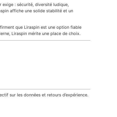
exige : sécurité, diversité ludique,
in affiche une solide stabilité et un
firment que Liraspin est une option fiable
rne, Liraspin mérite une place de choix.
ectif sur les données et retours d’expérience.