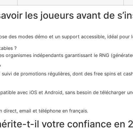
voir les joueurs avant de s’in
pose des modes démo et un support accessible, idéal pour l
tables ?
 des organismes indépendants garantissant le RNG (générate
?
f suivi de promotions régulières, dont des free spins et cas
mpatible avec iOS et Android, sans besoin de télécharger un
n direct, email et téléphone en français.
érite-t-il votre confiance en 