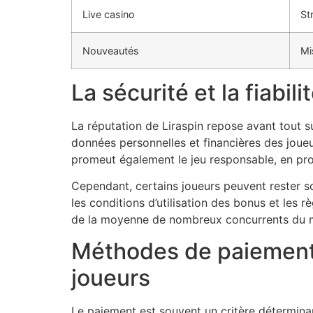
Live casino
St
Nouveautés
Mi
La sécurité et la fiabilit
La réputation de Liraspin repose avant tout s
données personnelles et financières des joueur
promeut également le jeu responsable, en prop
Cependant, certains joueurs peuvent rester sc
les conditions d’utilisation des bonus et les 
de la moyenne de nombreux concurrents du 
Méthodes de paiement et
joueurs
Le paiement est souvent un critère déterminan