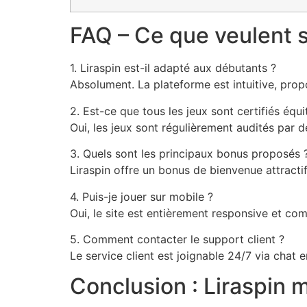
FAQ – Ce que veulent sa
1. Liraspin est-il adapté aux débutants ?
Absolument. La plateforme est intuitive, pro
2. Est-ce que tous les jeux sont certifiés équi
Oui, les jeux sont régulièrement audités par
3. Quels sont les principaux bonus proposés 
Liraspin offre un bonus de bienvenue attracti
4. Puis-je jouer sur mobile ?
Oui, le site est entièrement responsive et co
5. Comment contacter le support client ?
Le service client est joignable 24/7 via chat e
Conclusion : Liraspin m