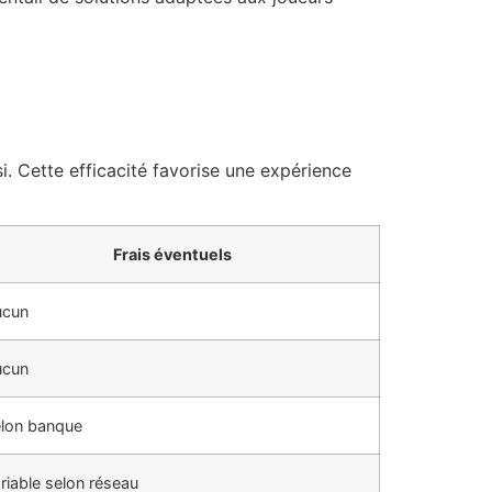
i. Cette efficacité favorise une expérience
Frais éventuels
ucun
ucun
lon banque
riable selon réseau