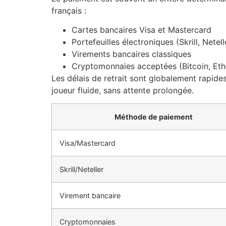
français :
Cartes bancaires Visa et Mastercard
Portefeuilles électroniques (Skrill, Netell
Virements bancaires classiques
Cryptomonnaies acceptées (Bitcoin, Et
Les délais de retrait sont globalement rapide
joueur fluide, sans attente prolongée.
Méthode de paiement
Visa/Mastercard
Skrill/Neteller
Virement bancaire
Cryptomonnaies