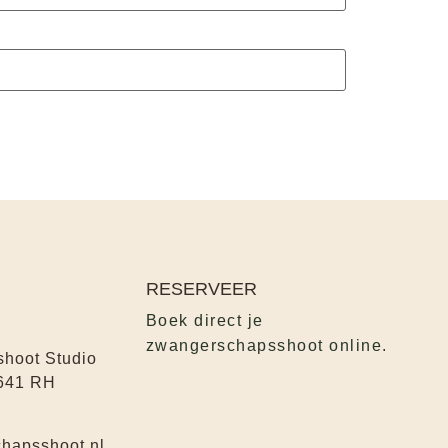
RESERVEER
Boek direct je
zwangerschapsshoot online.
hoot Studio
641 RH
hapsshoot.nl