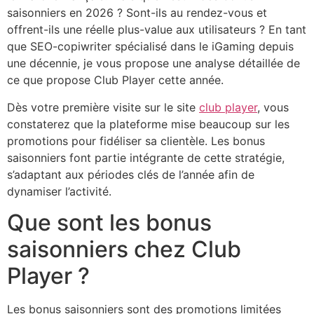
saisonniers en 2026 ? Sont-ils au rendez-vous et
offrent-ils une réelle plus-value aux utilisateurs ? En tant
que SEO-copiwriter spécialisé dans le iGaming depuis
une décennie, je vous propose une analyse détaillée de
ce que propose Club Player cette année.
Dès votre première visite sur le site
club player
, vous
constaterez que la plateforme mise beaucoup sur les
promotions pour fidéliser sa clientèle. Les bonus
saisonniers font partie intégrante de cette stratégie,
s’adaptant aux périodes clés de l’année afin de
dynamiser l’activité.
Que sont les bonus
saisonniers chez Club
Player ?
Les bonus saisonniers sont des promotions limitées