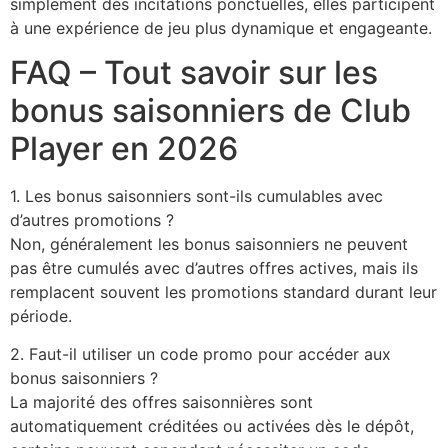
simplement des incitations ponctuelles, elles participent
à une expérience de jeu plus dynamique et engageante.
FAQ – Tout savoir sur les
bonus saisonniers de Club
Player en 2026
1. Les bonus saisonniers sont-ils cumulables avec
d’autres promotions ?
Non, généralement les bonus saisonniers ne peuvent
pas être cumulés avec d’autres offres actives, mais ils
remplacent souvent les promotions standard durant leur
période.
2. Faut-il utiliser un code promo pour accéder aux
bonus saisonniers ?
La majorité des offres saisonnières sont
automatiquement créditées ou activées dès le dépôt,