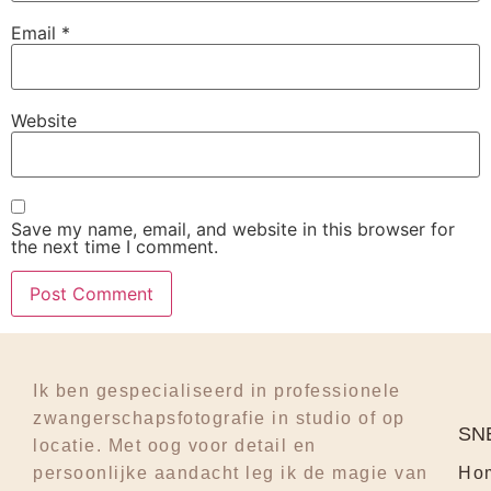
Email
*
Website
Save my name, email, and website in this browser for
the next time I comment.
Ik ben gespecialiseerd in professionele
zwangerschapsfotografie in studio of op
SN
locatie. Met oog voor detail en
persoonlijke aandacht leg ik de magie van
Ho