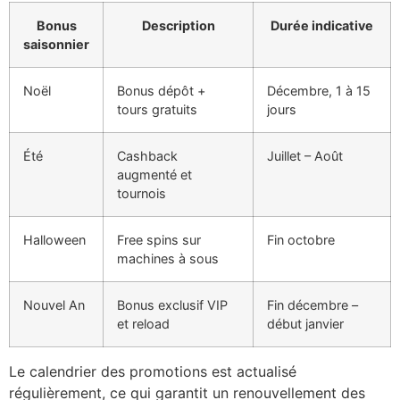
Bonus
Description
Durée indicative
saisonnier
Noël
Bonus dépôt +
Décembre, 1 à 15
tours gratuits
jours
Été
Cashback
Juillet – Août
augmenté et
tournois
Halloween
Free spins sur
Fin octobre
machines à sous
Nouvel An
Bonus exclusif VIP
Fin décembre –
et reload
début janvier
Le calendrier des promotions est actualisé
régulièrement, ce qui garantit un renouvellement des